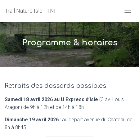
Trail Nature Isle - TNI
O
U
V
R
I
Programme & horaires
R
/
F
E
R
M
E
Retraits des dossards possibles
R
L
A
Samedi 18 avril
2026 au U Express d’Isle
(3 av. Louis
N
Aragon) de 9h à 12h et de 14h à 18h
A
V
Dimanche 19 avril
2026
: au départ avenue du Château de
I
8h à 8h45
G
A