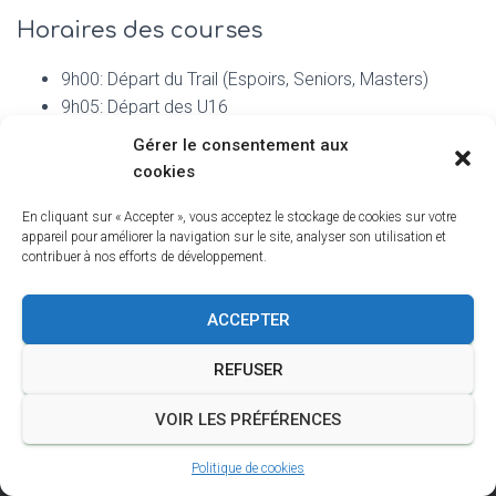
T
I
Horaires des courses
O
N
9h00: Départ du Trail (Espoirs, Seniors, Masters)
9h05: Départ des U16
9h20: Départ de la Course Nature (toute catégories à
Gérer le consentement aux
partir de Cadets)
cookies
En cliquant sur « Accepter », vous acceptez le stockage de cookies sur votre
appareil pour améliorer la navigation sur le site, analyser son utilisation et
contribuer à nos efforts de développement.
ACCEPTER
A PROPOS
POLITIQUE DE COOKIES
JOUR DE TRAIL
REFUSER
OUTILS DU TRAILEUR
VOIR LES PRÉFÉRENCES
CRÉER UN SITE POUR VOTRE COURSE
Politique de cookies