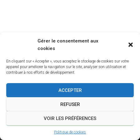
T
I
O
N
Gérer le consentement aux
cookies
En cliquant sur « Accepter », vous acceptez le stockage de cookies sur votre
appareil pour améliorer la navigation sur le site, analyser son utilisation et
contribuer à nos efforts de développement.
ACCEPTER
A PROPOS
POLITIQUE DE COOKIES
JOUR DE TRAIL
REFUSER
OUTILS DU TRAILEUR
VOIR LES PRÉFÉRENCES
CRÉER UN SITE POUR VOTRE COURSE
Politique de cookies