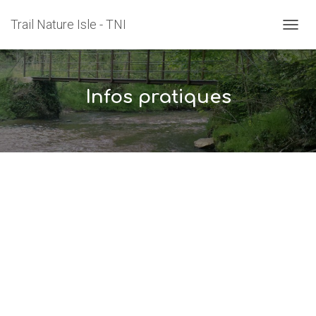
Trail Nature Isle - TNI
O
U
V
R
I
Infos pratiques
R
/
F
E
R
M
E
R
L
A
N
A
V
I
G
A